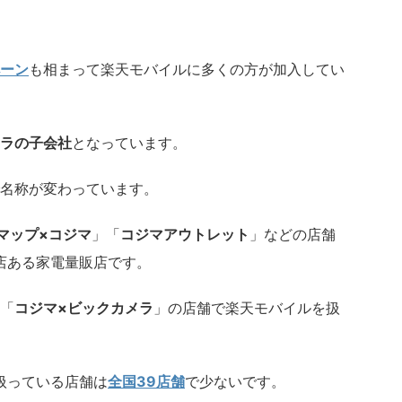
ーン
も相まって楽天モバイルに多くの方が加入してい
ラの子会社
となっています。
名称が変わっています。
マップ×コジマ
」「
コジマアウトレット
」などの店舗
舗店ある家電量販店です。
「
コジマ×ビックカメラ
」の店舗で楽天モバイルを扱
扱っている店舗は
全国39
店舗
で少ないです。