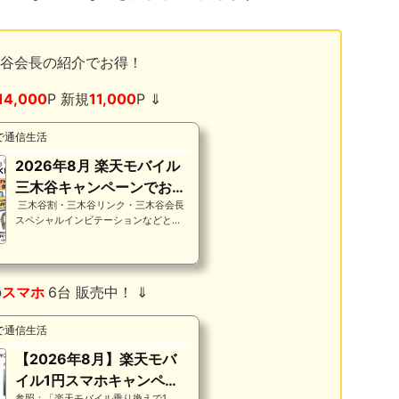
谷会長の紹介でお得！
14,000
P 新規
11,000
P ⇓
で通信生活
2026年8月 楽天モバイル
三木谷キャンペーンでお得
三木谷割・三木谷リンク・三木谷会長
に契約！14000Pいつもら
スペシャルインビテーションなどとも
える？出...
言われている「三木谷キャンペーン」
は只今ポイント増量中です！先ずは結
論からですが2026年8月現在で１三木
谷キャンペーンのポイントは？↓乗り
の
スマホ
6台 販売中！
⇓
換え14000P乗換以外11000P（増量
中！）２三木谷キャンペーンはいつま
で？↓「未定」で継続中です。３三木
で通信生活
谷キャンペーンのポイントはいつ貰え
る？↓翌々月から3ヶ月（3回）４三木
【2026年8月】楽天モバ
谷キャンペーンは2回線目は契約でき
イル1円スマホキャンペー
る？↓1人1契約1回線まで※未申込であ
参照：「楽天モバイル乗り換えで1