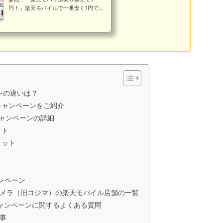
ンで1番安く買える！デメ
れば2回線目もOK５三木谷キャンペー
円！」楽天モバイルで一番安く1円で買
ンは出戻り・再契約はできる...
リット・い...
えるスマホや端末があるのか？気にな
るところですね。2026年7月までは1
円で購入できるスマホが6台ありまし
たが・・・結論から言うと・楽天モバ
イルに1円スマホありますか？↓3機種
あります。※公式サイトへ・楽天モバ
イルでiPhoneは1円で買えますか？↓1
円で買えません。※月1円/24回（半年
返却）で契約できます。※公式サイト
ンの違いは？
へ・楽天モバイルの1円スマホはいつま
で？↓未定です。※公式サイトへ・楽
ャンペーンをご紹介
天モバイルの1円スマホの購入条件は？
キャンペーンの詳細
↓基本は乗換（MNP）です。※18未
満...
ット
リット
ンペーン
カメラ（旧コジマ）の楽天モバイル店舗の一覧
キャンペーンに関するよくある質問
事