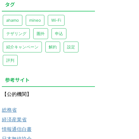
タグ
ahamo
mineo
Wi-Fi
テザリング
圏外
申込
紹介キャンペーン
解約
設定
評判
参考サイト
【公的機関】
総務省
経済産業省
情報通信白書
日本無線協会